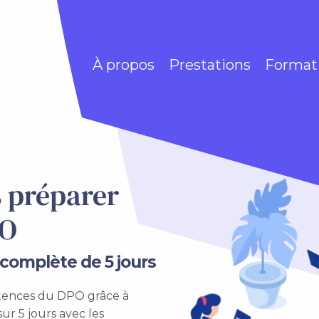
À propos
Prestations
Format
s préparer
PO
complète de 5 jours
étences du DPO grâce à
ur 5 jours avec les