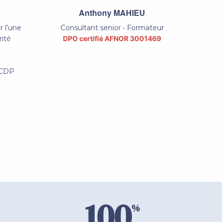
Anthony MAHIEU
 l’une
Consultant senior • Formateur
rité
DPO certifié AFNOR 3001469
FCDP
100
%