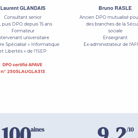
Laurent GLANDAIS
Bruno RASLE
Consultant senior
Ancien DPO mutualisé pour
L puis DPO depuis 15 ans
des branches de la Sécu
Formateur
sociale
ntervenant universitaire
Enseignant
e Spécialisé « Informatique
Ex-administrateur de l'A
et Libertés » de l’ISEP
DPO certifié APAVE
n° 2505LAUGLA313
100
9,2
aines
/10