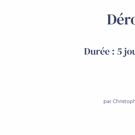
Dér
Durée : 5 jo
par Christop