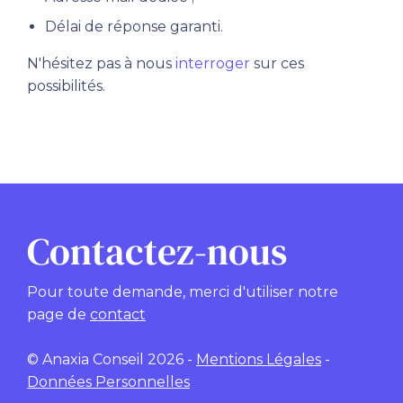
Délai de réponse garanti.
N'hésitez pas à nous
interroger
sur ces
possibilités.
Contactez-nous
Pour toute demande, merci d'utiliser notre
page de
contact
© Anaxia Conseil 2026 -
Mentions Légales
-
Données Personnelles