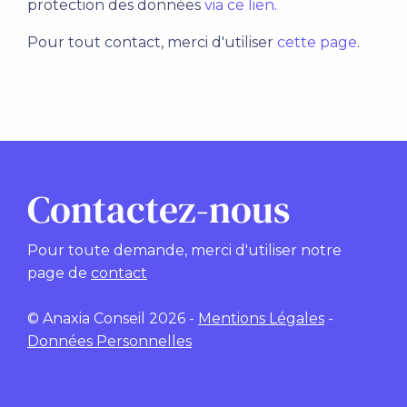
protection des données
via ce lien
.
Pour tout contact, merci d'utiliser
cette page
.
Contactez-nous
Pour toute demande, merci d'utiliser notre
page de
contact
© Anaxia Conseil 2026 -
Mentions Légales
-
Données Personnelles