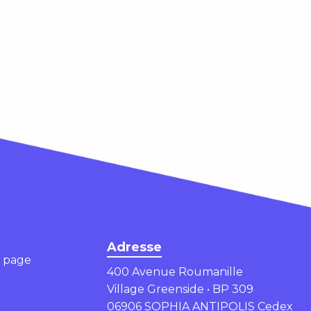
Adresse
e page
400 Avenue Roumanille
Village Greenside • BP 309
06906 SOPHIA ANTIPOLIS Cedex