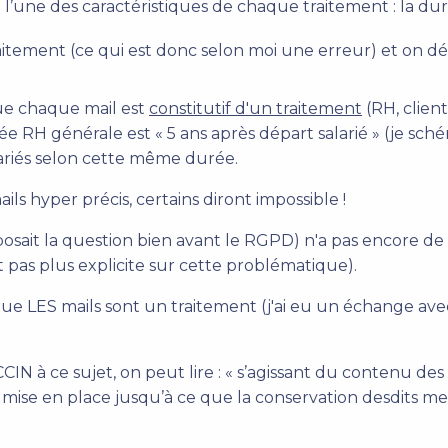
e l’une des caractéristiques de chaque traitement : la d
aitement (ce qui est donc selon moi une erreur) et on 
ue chaque mail est
constitutif d'un traitement
(RH, client,
rée RH générale est « 5 ans après départ salarié » (je sc
ariés selon cette même durée.
ls hyper précis, certains diront impossible !
osait la question bien avant le RGPD) n'a pas encore de 
t pas plus explicite sur cette problématique).
 LES mails sont un traitement (j'ai eu un échange avec 
N à ce sujet, on peut lire : « s’agissant du contenu des
ise en place jusqu’à ce que la conservation desdits mess