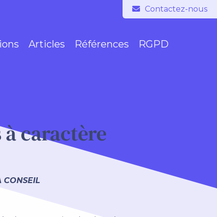
ions
Articles
Références
RGPD
 à caractère
A CONSEIL